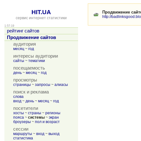
HIT.UA
Продвижение сайт
http://badlinksgood.bl
сервис интернет статистики
1:57:19
рейтинг сайтов
Продвижение сайтов
аудитория
месяц
~
год
интересы аудитории
сайты
~
тематики
посещаемость
день
~
месяц
~
год
просмотры
страницы
~
запросы
~
алиасы
поиск и реклама
слова
вход
~
день
~
месяц
~
год
посетители
хосты
~
страны
~
регионы
пояса
~
системы
~
экран
броузеры
~
пол и возраст
сессии
маршруты
~
вход
~
выход
статистика