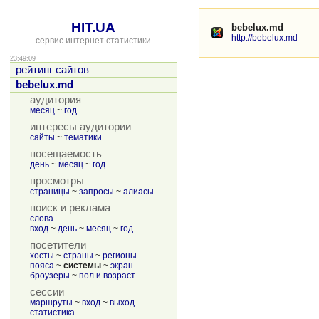
HIT.UA
bebelux.md
http://bebelux.md
сервис интернет статистики
23:49:09
рейтинг сайтов
bebelux.md
аудитория
месяц
~
год
интересы аудитории
сайты
~
тематики
посещаемость
день
~
месяц
~
год
просмотры
страницы
~
запросы
~
алиасы
поиск и реклама
слова
вход
~
день
~
месяц
~
год
посетители
хосты
~
страны
~
регионы
пояса
~
системы
~
экран
броузеры
~
пол и возраст
сессии
маршруты
~
вход
~
выход
статистика