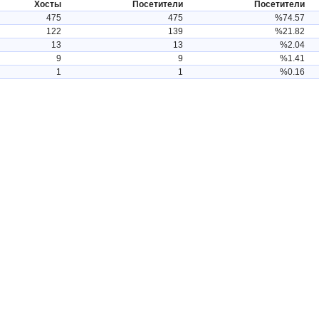
Хосты
Посетители
Посетители
475
475
%74.57
122
139
%21.82
13
13
%2.04
9
9
%1.41
1
1
%0.16