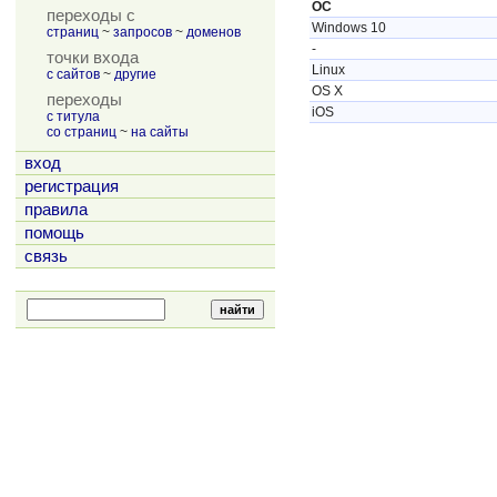
ОС
переходы с
Windows 10
страниц
~
запросов
~
доменов
-
точки входа
Linux
с сайтов
~
другие
OS X
переходы
iOS
с титула
со страниц
~
на сайты
вход
регистрация
правила
помощь
связь