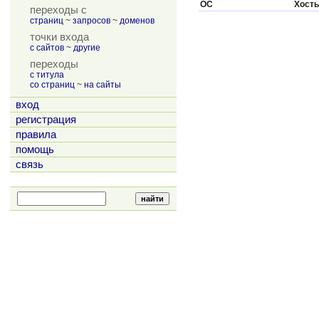
ОС
Хост
переходы с
страниц
~
запросов
~
доменов
точки входа
с сайтов
~
другие
переходы
с титула
со страниц
~
на сайты
вход
регистрация
правила
помощь
связь