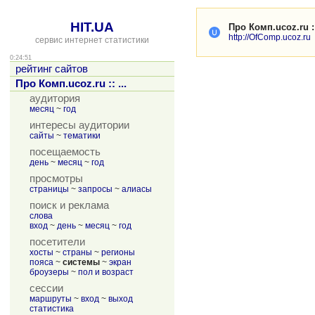
HIT.UA
Про Комп.ucoz.ru ::
http://OfComp.ucoz.ru
сервис интернет статистики
0:24:51
рейтинг сайтов
Про Комп.ucoz.ru :: ...
аудитория
месяц
~
год
интересы аудитории
сайты
~
тематики
посещаемость
день
~
месяц
~
год
просмотры
страницы
~
запросы
~
алиасы
поиск и реклама
слова
вход
~
день
~
месяц
~
год
посетители
хосты
~
страны
~
регионы
пояса
~
системы
~
экран
броузеры
~
пол и возраст
сессии
маршруты
~
вход
~
выход
статистика