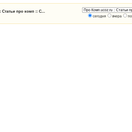
 Статьи про комп :: С...
сегодня
вчера
по