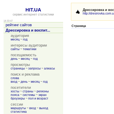
HIT.UA
Дрессировка и вос
http://dresirovka.com.u
сервис интернет статистики
14:33:47
рейтинг сайтов
Страница
Дрессировка и воспит...
аудитория
месяц
~
год
интересы аудитории
сайты
~
тематики
посещаемость
день
~
месяц
~
год
просмотры
страницы
~
запросы
~
алиасы
поиск и реклама
слова
вход
~
день
~
месяц
~
год
посетители
хосты
~
страны
~
регионы
пояса
~
системы
~
экран
броузеры
~
пол и возраст
сессии
маршруты
~
вход
~
выход
статистика