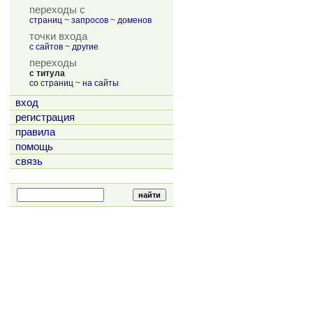
переходы с
страниц
~
запросов
~
доменов
точки входа
с сайтов
~
другие
переходы
с титула
со страниц
~
на сайты
вход
регистрация
правила
помощь
связь