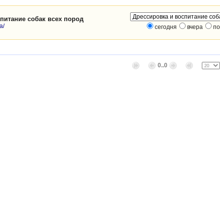
питание собак всех пород
a/
сегодня
вчера
по
0..0