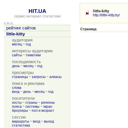
HIT.UA
little-kitty
http://little-kitty.by/
сервис интернет статистики
6:38:10
рейтинг сайтов
Страница
little-kitty
аудитория
месяц
~
год
интересы аудитории
сайты
~
тематики
посещаемость
день
~
месяц
~
год
просмотры
страницы
~
запросы
~
алиасы
поиск и реклама
слова
вход
~
день
~
месяц
~
год
посетители
хосты
~
страны
~
регионы
пояса
~
системы
~
экран
броузеры
~
пол и возраст
сессии
маршруты
~
вход
~
выход
статистика