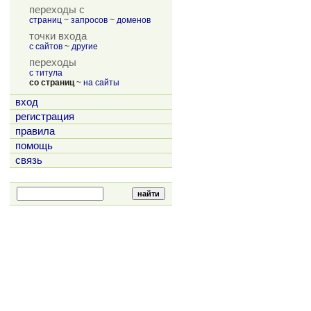
переходы с
страниц
~
запросов
~
доменов
точки входа
с сайтов
~
другие
переходы
с титула
со страниц
~
на сайты
вход
регистрация
правила
помощь
связь