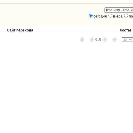
сегодня
вчера
по
Сайт перехода
Хосты
0..0