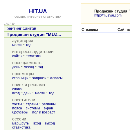
HIT.UA
Продакшн студия 
http://muzvar.com
сервис интернет статистики
17:07:39
рейтинг сайтов
Страница
Сайт п
Продакшн студия "MUZ...
аудитория
месяц
~
год
интересы аудитории
сайты
~
тематики
посещаемость
день
~
месяц
~
год
просмотры
страницы
~
запросы
~
алиасы
поиск и реклама
слова
вход
~
день
~
месяц
~
год
посетители
хосты
~
страны
~
регионы
пояса
~
системы
~
экран
броузеры
~
пол и возраст
сессии
маршруты
~
вход
~
выход
статистика