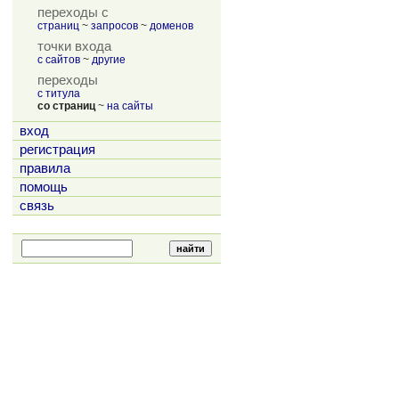
переходы с
страниц
~
запросов
~
доменов
точки входа
с сайтов
~
другие
переходы
с титула
со страниц
~
на сайты
вход
регистрация
правила
помощь
связь