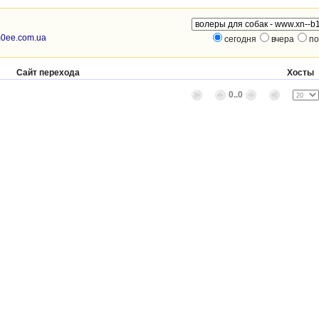
lm0ee.com.ua
сегодня
вчера
по
Сайт перехода
Хосты
0..0