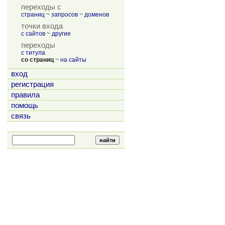
переходы с
страниц
~
запросов
~
доменов
точки входа
с сайтов
~
другие
переходы
с титула
со страниц
~
на сайты
вход
регистрация
правила
помощь
связь