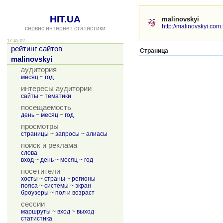
HIT.UA
malinovskyi
http://malinovskyi.com
сервис интернет статистики
17:45:02
рейтинг сайтов
Страница
malinovskyi
аудитория
месяц
~
год
интересы аудитории
сайты
~
тематики
посещаемость
день
~
месяц
~
год
просмотры
страницы
~
запросы
~
алиасы
поиск и реклама
слова
вход
~
день
~
месяц
~
год
посетители
хосты
~
страны
~
регионы
пояса
~
системы
~
экран
броузеры
~
пол и возраст
сессии
маршруты
~
вход
~
выход
статистика