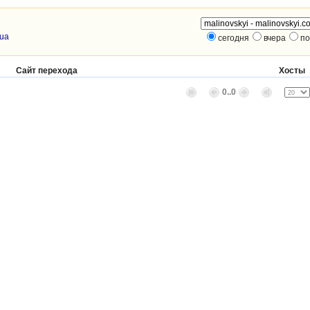
.ua
сегодня
вчера
по
Сайт перехода
Хосты
0..0