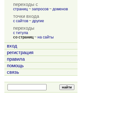
переходы с
страниц
~
запросов
~
доменов
точки входа
с сайтов
~
другие
переходы
с титула
со страниц
~
на сайты
вход
регистрация
правила
помощь
связь