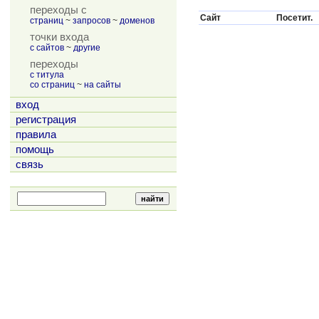
переходы с
Сайт
Посетит.
страниц
~
запросов
~
доменов
точки входа
с сайтов
~
другие
переходы
с титула
со страниц
~
на сайты
вход
регистрация
правила
помощь
связь