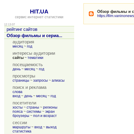
HIT.UA
Обзор фильмы и с
https://film.vaninonews
сервис интернет статистики
12:13:07
рейтинг сайтов
Обзор фильмы и сериа...
аудитория
месяц
~
год
интересы аудитории
сайты
~
тематики
посещаемость
день
~
месяц
~
год
просмотры
страницы
~
запросы
~
алиасы
поиск и реклама
слова
вход
~
день
~
месяц
~
год
посетители
хосты
~
страны
~
регионы
пояса
~
системы
~
экран
броузеры
~
пол и возраст
сессии
маршруты
~
вход
~
выход
статистика