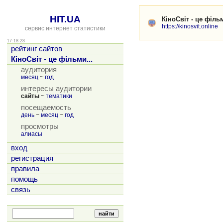
HIT.UA
КіноСвіт - це філ
https://kinosvit.online
сервис интернет статистики
17:18:28
рейтинг сайтов
КіноСвіт - це фільми...
аудитория
месяц
~
год
интересы аудитории
сайты
~
тематики
посещаемость
день
~
месяц
~
год
просмотры
алиасы
вход
регистрация
правила
помощь
связь