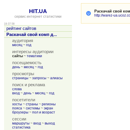
HIT.UA
Раскачай свой ком
http://warez-ua.ucoz.
сервис интернет статистики
19:37:58
рейтинг сайтов
Раскачай свой комп д...
аудитория
месяц
~
год
интересы аудитории
сайты
~
тематики
посещаемость
день
~
месяц
~
год
просмотры
страницы
~
запросы
~
алиасы
поиск и реклама
слова
вход
~
день
~
месяц
~
год
посетители
хосты
~
страны
~
регионы
пояса
~
системы
~
экран
броузеры
~
пол и возраст
сессии
маршруты
~
вход
~
выход
статистика