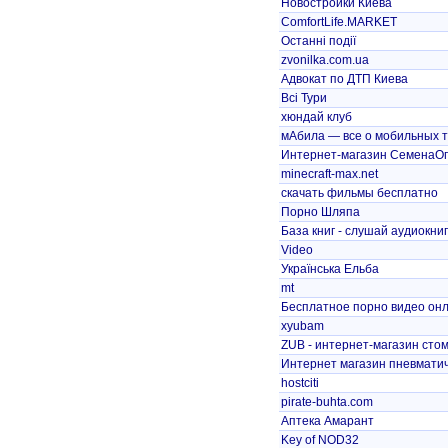
Новостройки Киева
ComfortLife.MARKET
Останні події
zvonilka.com.ua
Адвокат по ДТП Киева
Всі Тури
хюндай клуб
мАбила — все о мобильных 
Интернет-магазин СеменаО
minecraft-max.net
скачать фильмы бесплатно
Порно Шляпа
База книг - слушай аудиокни
Video
Українська Ельба
mt
Бесплатное порно видео он
xyubam
ZUB - интернет-магазин стом
Интернет магазин пневматиче
hostciti
pirate-buhta.com
Аптека Амарант
Key of NOD32