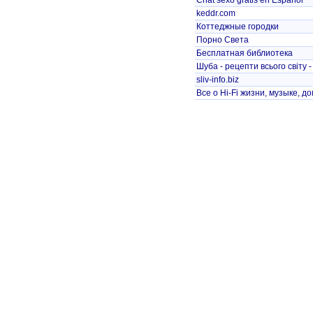
Chat sexo gratis en Español
keddr.com
Коттеджные городки
Порно Света
Бесплатная библиотека
Шуба - рецепти всього світу -
sliv-info.biz
Все о Hi-Fi жизни, музыке, д