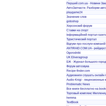
Перший.сom.ua - Новини За
АвтоЗапчасти. Разборки авто
playgame24
Значение слов
gotoshop
Херсонский форум
Ставки на спорт
Інформаційний портал газети
Туристический портал
Відгуки про послуги компаній
ANTIRAID.COM.UA - рейдерст
Ogorodniki
UK Eliveragroup
БЖ - Журнал большого горо
Форум автозвука
Recipe-finder.com
Аудиокниги слушать онлайн
Audio-Knigi - лицензионные к
Problematic News
Все книги бесплатно на books
Торговый комплекс Миллениу
hemma
TextBook