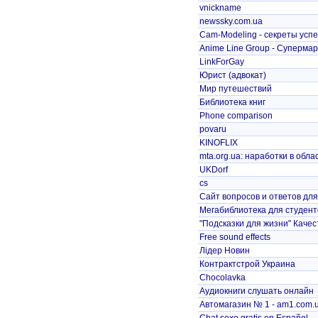
vnickname
newssky.com.ua
Cam-Modeling - секреты успе
Anime Line Group - Супермар
LinkForGay
Юрист (адвокат)
Мир путешествий
Библиотека книг
Phone comparison
povaru
KINOFLIX
mta.org.ua: наработки в обла
UKDorf
cs
Сайт вопросов и ответов дл
Мегабиблиотека для студент
"Подсказки для жизни" Качест
Free sound effects
Лідер Новин
Контрактстрой Украина
Chocolavka
Аудиокниги слушать онлайн
Автомагазин № 1 - am1.com.ua