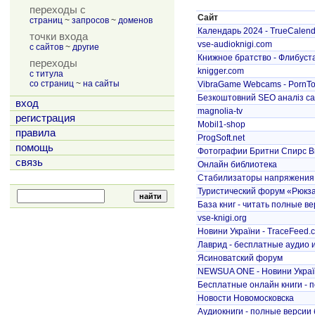
переходы с
Сайт
страниц
~
запросов
~
доменов
Календарь 2024 - TrueCalend
точки входа
vse-audioknigi.com
с сайтов
~
другие
Книжное братство - Флибуст
переходы
knigger.com
с титула
со страниц
~
на сайты
VibraGame Webcams - PornTok
Безкоштовний SEO аналіз са
вход
magnolia-tv
регистрация
Mobil1-shop
правила
ProgSoft.net
помощь
Фотографии Бритни Спирс Brit
связь
Онлайн библиотека
Стабилизаторы напряжения
Туристический форум «Рюкз
База книг - читать полные вер
vse-knigi.org
Новини України - TraceFeed.
Лаврид - бесплатные аудио и
Ясиноватский форум
NEWSUA ONE - Новини Україн
Бесплатные онлайн книги - 
Новости Новомосковска
Аудиокниги - полные версии