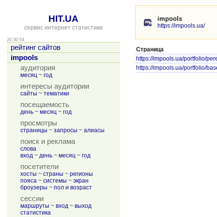
HIT.UA
impools
https://impools.ua/
сервис интернет статистики
20:30:54
рейтинг сайтов
Страница
impools
https://impools.ua/portfolio/per
аудитория
https://impools.ua/portfolio/bas
месяц
~
год
интересы аудитории
сайты
~
тематики
посещаемость
день
~
месяц
~
год
просмотры
страницы
~
запросы
~
алиасы
поиск и реклама
слова
вход
~
день
~
месяц
~
год
посетители
хосты
~
страны
~
регионы
пояса
~
системы
~
экран
броузеры
~
пол и возраст
сессии
маршруты
~
вход
~
выход
статистика