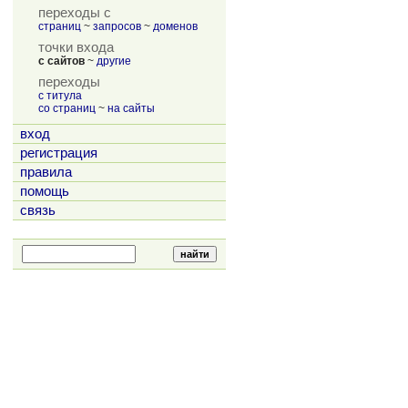
переходы с
страниц
~
запросов
~
доменов
точки входа
с сайтов
~
другие
переходы
с титула
со страниц
~
на сайты
вход
регистрация
правила
помощь
связь