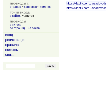
переходы с
https://klaptik.com.ua/sadovods
страниц
~
запросов
~
доменов
https://klaptik.com.ua/sadovods
точки входа
с сайтов
~
другие
переходы
с титула
со страниц
~
на сайты
вход
регистрация
правила
помощь
связь