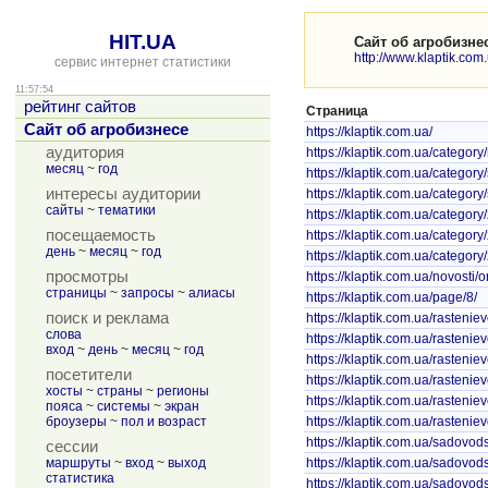
HIT.UA
Сайт об агробизне
http://www.klaptik.com
сервис интернет статистики
11:57:54
рейтинг сайтов
Страница
Сайт об агробизнесе
https://klaptik.com.ua/
аудитория
https://klaptik.com.ua/category/
месяц
~
год
https://klaptik.com.ua/categor
интересы аудитории
https://klaptik.com.ua/category
сайты
~
тематики
https://klaptik.com.ua/category
посещаемость
https://klaptik.com.ua/category
день
~
месяц
~
год
https://klaptik.com.ua/category
просмотры
https://klaptik.com.ua/novosti/o
страницы
~
запросы
~
алиасы
https://klaptik.com.ua/page/8/
поиск и реклама
https://klaptik.com.ua/rastenie
слова
https://klaptik.com.ua/rasteniev
вход
~
день
~
месяц
~
год
https://klaptik.com.ua/rastenie
посетители
https://klaptik.com.ua/rastenie
хосты
~
страны
~
регионы
https://klaptik.com.ua/rastenie
пояса
~
системы
~
экран
броузеры
~
пол и возраст
https://klaptik.com.ua/rastenie
https://klaptik.com.ua/sadovods
сессии
маршруты
~
вход
~
выход
https://klaptik.com.ua/sadovod
статистика
https://klaptik.com.ua/sadovod