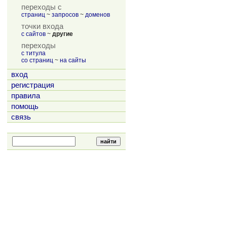
переходы с
страниц
~
запросов
~
доменов
точки входа
с сайтов
~
другие
переходы
с титула
со страниц
~
на сайты
вход
регистрация
правила
помощь
связь