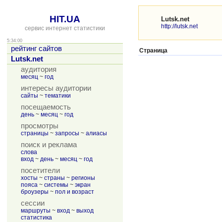
HIT.UA
Lutsk.net
http://lutsk.net
сервис интернет статистики
5:34:00
рейтинг сайтов
Страница
Lutsk.net
аудитория
месяц
~
год
интересы аудитории
сайты
~
тематики
посещаемость
день
~
месяц
~
год
просмотры
страницы
~
запросы
~
алиасы
поиск и реклама
слова
вход
~
день
~
месяц
~
год
посетители
хосты
~
страны
~
регионы
пояса
~
системы
~
экран
броузеры
~
пол и возраст
сессии
маршруты
~
вход
~
выход
статистика