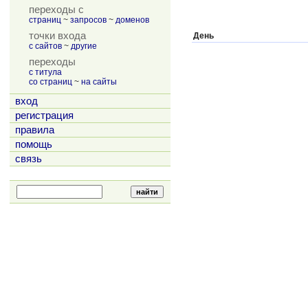
переходы с
страниц
~
запросов
~
доменов
точки входа
День
с сайтов
~
другие
переходы
с титула
со страниц
~
на сайты
вход
регистрация
правила
помощь
связь