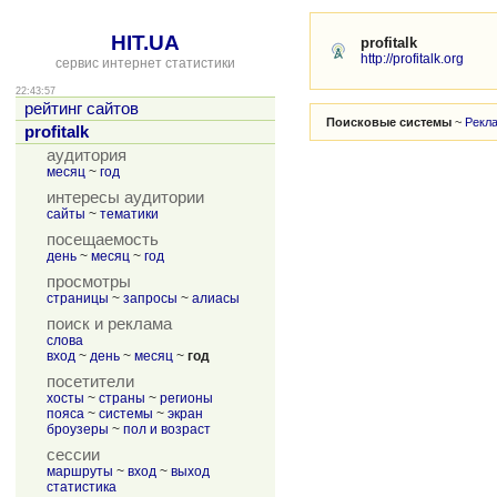
HIT.UA
profitalk
http://profitalk.org
сервис интернет статистики
22:43:57
рейтинг сайтов
Поисковые системы
~
Рекл
profitalk
аудитория
месяц
~
год
интересы аудитории
сайты
~
тематики
посещаемость
день
~
месяц
~
год
просмотры
страницы
~
запросы
~
алиасы
поиск и реклама
слова
вход
~
день
~
месяц
~
год
посетители
хосты
~
страны
~
регионы
пояса
~
системы
~
экран
броузеры
~
пол и возраст
сессии
маршруты
~
вход
~
выход
статистика