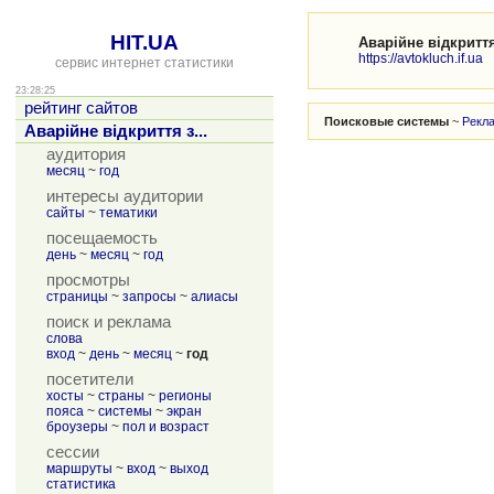
HIT.UA
Аварійне відкритт
https://avtokluch.if.ua
сервис интернет статистики
23:28:25
рейтинг сайтов
Поисковые системы
~
Рекл
Аварійне відкриття з...
аудитория
месяц
~
год
интересы аудитории
сайты
~
тематики
посещаемость
день
~
месяц
~
год
просмотры
страницы
~
запросы
~
алиасы
поиск и реклама
слова
вход
~
день
~
месяц
~
год
посетители
хосты
~
страны
~
регионы
пояса
~
системы
~
экран
броузеры
~
пол и возраст
сессии
маршруты
~
вход
~
выход
статистика