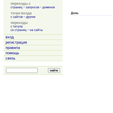
переходы с
страниц
~
запросов
~
доменов
точки входа
День
с сайтов
~
другие
переходы
с титула
со страниц
~
на сайты
вход
регистрация
правила
помощь
связь