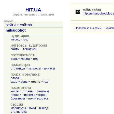
HIT.UA
mihaidohot
http://mihaidohot.blog
сервис интернет статистики
22:22:25
рейтинг сайтов
Поисковые системы
~
Рекла
mihaidohot
аудитория
месяц
~
год
интересы аудитории
сайты
~
тематики
посещаемость
день
~
месяц
~
год
просмотры
страницы
~
запросы
~
алиасы
поиск и реклама
слова
вход
~
день
~
месяц
~
год
посетители
хосты
~
страны
~
регионы
пояса
~
системы
~
экран
броузеры
~
пол и возраст
сессии
маршруты
~
вход
~
выход
статистика