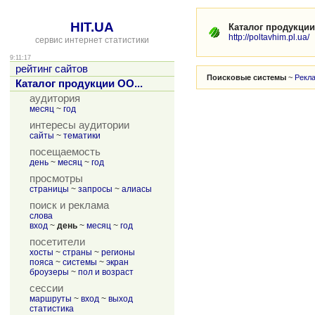
HIT.UA
Каталог продукци
http://poltavhim.pl.ua/
сервис интернет статистики
9:11:17
рейтинг сайтов
Поисковые системы
~
Рекл
Каталог продукции ОО...
аудитория
месяц
~
год
интересы аудитории
сайты
~
тематики
посещаемость
день
~
месяц
~
год
просмотры
страницы
~
запросы
~
алиасы
поиск и реклама
слова
вход
~
день
~
месяц
~
год
посетители
хосты
~
страны
~
регионы
пояса
~
системы
~
экран
броузеры
~
пол и возраст
сессии
маршруты
~
вход
~
выход
статистика