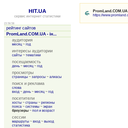
HIT.UA
PromLand.COM.UA -
https://www.promland
сервис интернет статистики
15:56:58
рейтинг сайтов
PromLand.COM.UA - ін...
аудитория
месяц
~
год
интересы аудитории
сайты
~
тематики
посещаемость
день
~
месяц
~
год
просмотры
страницы
~
запросы
~
алиасы
поиск и реклама
слова
вход
~
день
~
месяц
~
год
посетители
хосты
~
страны
~
регионы
пояса
~
системы
~
экран
броузеры
~
пол и возраст
сессии
маршруты
~
вход
~
выход
статистика