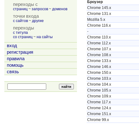
Броузер
переходы с
Chrome 145.x
страниц
~
запросов
~
доменов
Chrome 131.x
точки входа
Mozilla 5.x
с сайтов
~
другие
Chrome 116.x
переходы
-
с титула
со страниц
~
на сайты
Chrome 110.x
Chrome 112.x
вход
Chrome 107.x
регистрация
Chrome 108.x
правила
Chrome 133.x
помощь
Chrome 146.x
связь
Chrome 150.x
Chrome 103.x
Chrome 104.x
Chrome 105.x
Chrome 109.x
Chrome 117.x
Chrome 124.x
Chrome 151.x
Chrome 99.x