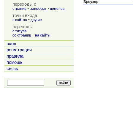
Броузер
переходы с
страниц
~
запросов
~
доменов
точки входа
с сайтов
~
другие
переходы
с титула
со страниц
~
на сайты
вход
регистрация
правила
помощь
связь