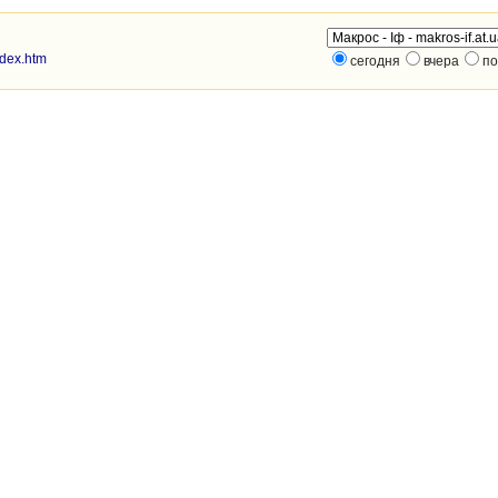
index.htm
сегодня
вчера
по