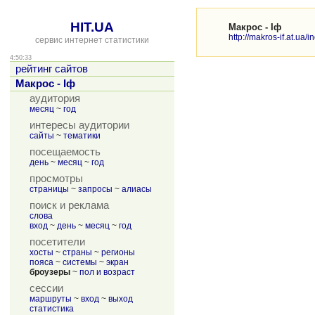
HIT.UA
Макрос - Іф
http://makros-if.at.ua/
сервис интернет статистики
4:50:33
рейтинг сайтов
Макрос - Іф
аудитория
месяц
~
год
интересы аудитории
сайты
~
тематики
посещаемость
день
~
месяц
~
год
просмотры
страницы
~
запросы
~
алиасы
поиск и реклама
слова
вход
~
день
~
месяц
~
год
посетители
хосты
~
страны
~
регионы
пояса
~
системы
~
экран
броузеры
~
пол и возраст
сессии
маршруты
~
вход
~
выход
статистика