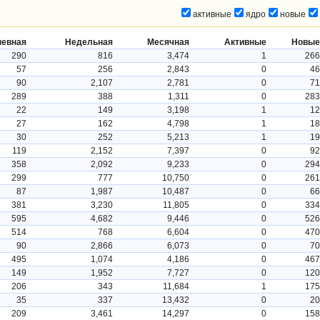
активные
ядро
новые
невная
Недельная
Месячная
Активные
Новые
290
816
3,474
1
266
57
256
2,843
0
46
90
2,107
2,781
0
71
289
388
1,311
0
283
22
149
3,198
1
12
27
162
4,798
1
18
30
252
5,213
1
19
119
2,152
7,397
0
92
358
2,092
9,233
0
294
299
777
10,750
0
261
87
1,987
10,487
0
66
381
3,230
11,805
0
334
595
4,682
9,446
0
526
514
768
6,604
0
470
90
2,866
6,073
0
70
495
1,074
4,186
0
467
149
1,952
7,727
0
120
206
343
11,684
1
175
35
337
13,432
0
20
209
3,461
14,297
0
158