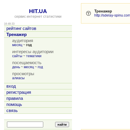
HIT.UA
Тренажер
http://sdelay-spinu.co
сервис интернет статистики
16:48:33
рейтинг сайтов
Тренажер
аудитория
месяц
~
год
интересы аудитории
сайты
~
тематики
посещаемость
день
~
месяц
~
год
просмотры
алиасы
вход
регистрация
правила
помощь
связь