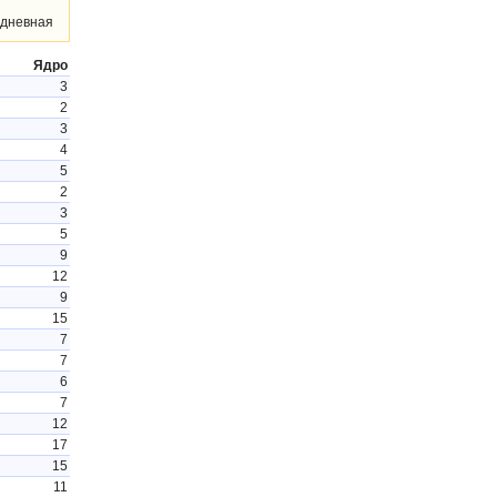
дневная
Ядро
3
2
3
4
5
2
3
5
9
12
9
15
7
7
6
7
12
17
15
11