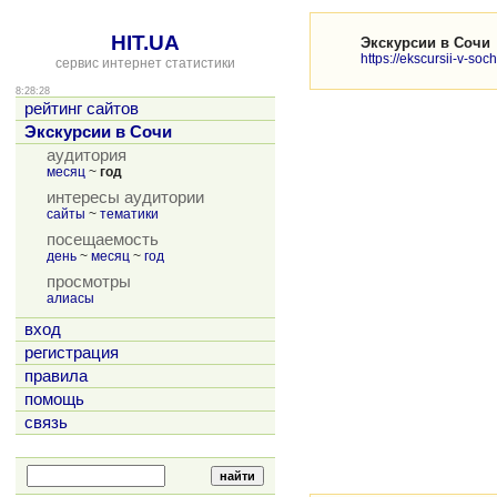
HIT.UA
Экскурсии в Сочи
https://ekscursii-v-soch
сервис интернет статистики
8:28:28
рейтинг сайтов
Экскурсии в Сочи
аудитория
месяц
~
год
интересы аудитории
сайты
~
тематики
посещаемость
день
~
месяц
~
год
просмотры
алиасы
вход
регистрация
правила
помощь
связь