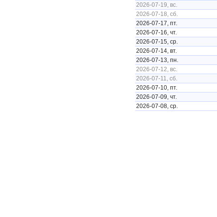
2026-07-19, вс.
2026-07-18, сб.
2026-07-17, пт.
2026-07-16, чт.
2026-07-15, ср.
2026-07-14, вт.
2026-07-13, пн.
2026-07-12, вс.
2026-07-11, сб.
2026-07-10, пт.
2026-07-09, чт.
2026-07-08, ср.