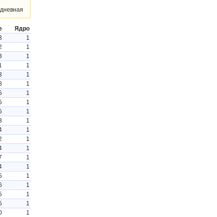
дневная
е
Ядро
3
1
2
1
3
1
1
1
3
1
8
1
5
1
5
1
5
1
3
1
4
1
2
1
4
1
7
1
4
1
5
1
6
1
5
1
5
1
0
1