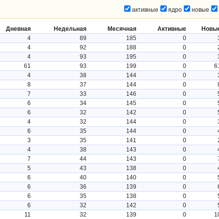
активные
ядро
новые
Дневная
Недельная
Месячная
Активные
Новы
4
89
185
0
4
92
188
0
4
93
195
0
61
93
199
0
6
4
38
144
0
8
37
144
0
7
33
146
0
6
34
145
0
6
32
142
0
4
32
144
0
6
35
144
0
3
35
141
0
4
38
143
0
7
44
143
0
5
43
138
0
6
40
140
0
6
36
139
0
6
35
138
0
6
32
142
0
11
32
139
0
1