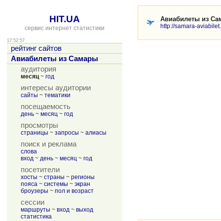
HIT.UA
Авиабилеты из С
http://samara-aviabilet.
сервис интернет статистики
17:52:57
рейтинг сайтов
Авиабилеты из Самары
аудитория
месяц
~
год
интересы аудитории
сайты
~
тематики
посещаемость
день
~
месяц
~
год
просмотры
страницы
~
запросы
~
алиасы
поиск и реклама
слова
вход
~
день
~
месяц
~
год
посетители
хосты
~
страны
~
регионы
пояса
~
системы
~
экран
броузеры
~
пол и возраст
сессии
маршруты
~
вход
~
выход
статистика