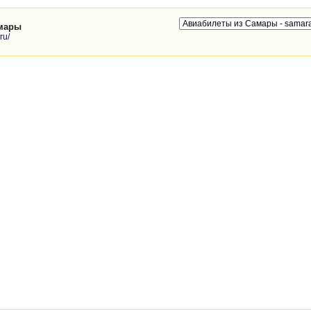
амары
ru/