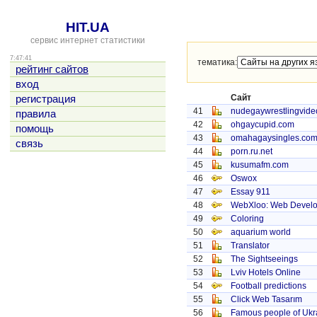
HIT.UA
сервис интернет статистики
7:47:41
тематика:
рейтинг сайтов
вход
Сайт
регистрация
41
nudegaywrestlingvid
правила
42
ohgaycupid.com
помощь
43
omahagaysingles.co
связь
44
porn.ru.net
45
kusumafm.com
46
Oswox
47
Essay 911
48
WebXloo: Web Devel
49
Coloring
50
aquarium world
51
Translator
52
The Sightseeings
53
Lviv Hotels Online
54
Football predictions
55
Click Web Tasarım
56
Famous people of Ukra