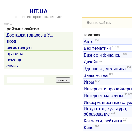
HIT.UA
сервис интернет статистики
Новые сайты:
9:01:49
рейтинг сайтов
Доставка товаров в У...
Тематика
856
вход
Авто
регистрация
1,799
Без тематики
правила
609
Бизнес и финансы
помощь
167
Дизайн
связь
737
Здоровье, медицина
113
Знакомства
682
Игры
Интернет и провайдер
29,69
Интернет магазины
Информационные слу
Искусство, культура,
916
образование
114
Каталоги, рейтинги
396
Кино