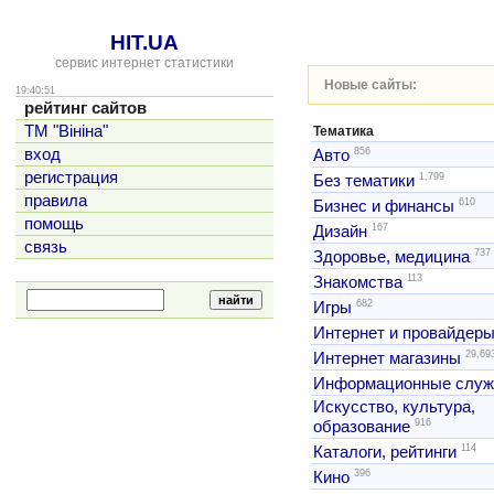
HIT.UA
сервис интернет статистики
Новые сайты:
19:40:51
рейтинг сайтов
ТМ "Вініна"
Тематика
856
вход
Авто
регистрация
1,799
Без тематики
правила
610
Бизнес и финансы
помощь
167
Дизайн
связь
737
Здоровье, медицина
113
Знакомства
682
Игры
Интернет и провайдер
29,69
Интернет магазины
Информационные слу
Искусство, культура,
916
образование
114
Каталоги, рейтинги
396
Кино