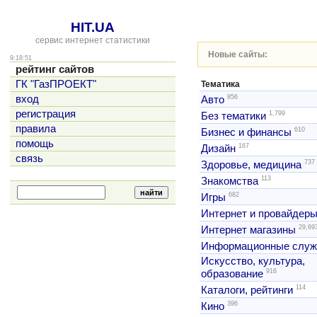
HIT.UA
сервис интернет статистики
Новые сайты:
9:18:51
рейтинг сайтов
ГК "ГазПРОЕКТ"
Тематика
856
вход
Авто
регистрация
1,799
Без тематики
правила
610
Бизнес и финансы
помощь
167
Дизайн
связь
737
Здоровье, медицина
113
Знакомства
682
Игры
Интернет и провайдер
29,69
Интернет магазины
Информационные слу
Искусство, культура,
916
образование
114
Каталоги, рейтинги
396
Кино