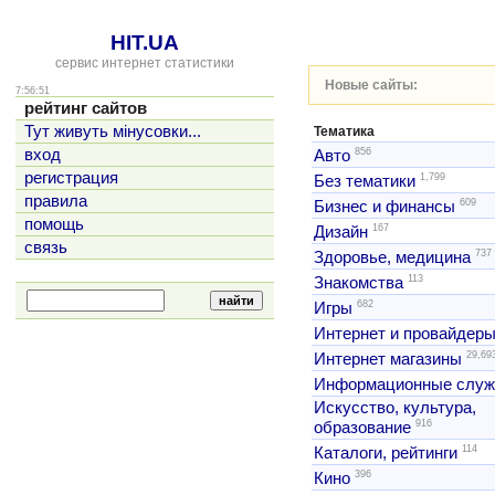
HIT.UA
сервис интернет статистики
Новые сайты:
7:56:51
рейтинг сайтов
Тут живуть мінусовки...
Тематика
856
вход
Авто
регистрация
1,799
Без тематики
правила
609
Бизнес и финансы
помощь
167
Дизайн
связь
737
Здоровье, медицина
113
Знакомства
682
Игры
Интернет и провайдер
29,69
Интернет магазины
Информационные слу
Искусство, культура,
916
образование
114
Каталоги, рейтинги
396
Кино