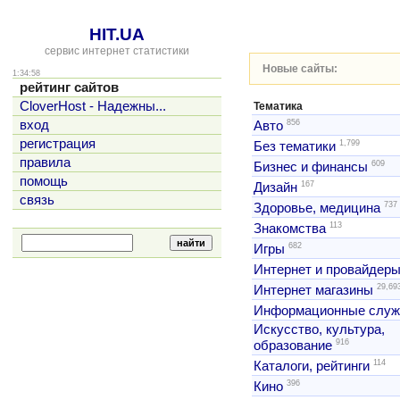
HIT.UA
сервис интернет статистики
Новые сайты:
1:34:58
рейтинг сайтов
CloverHost - Надежны...
Тематика
856
вход
Авто
регистрация
1,799
Без тематики
правила
609
Бизнес и финансы
помощь
167
Дизайн
связь
737
Здоровье, медицина
113
Знакомства
682
Игры
Интернет и провайдер
29,69
Интернет магазины
Информационные слу
Искусство, культура,
916
образование
114
Каталоги, рейтинги
396
Кино