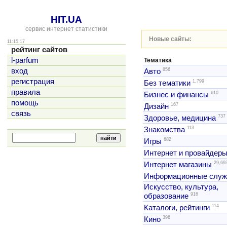
HIT.UA
сервис интернет статистики
Новые сайты:
11:15:17
рейтинг сайтов
l-parfum
Тематика
856
вход
Авто
регистрация
1,799
Без тематики
правила
610
Бизнес и финансы
помощь
167
Дизайн
связь
737
Здоровье, медицина
113
Знакомства
682
Игры
Интернет и провайдер
29,69
Интернет магазины
Информационные слу
Искусство, культура,
916
образование
114
Каталоги, рейтинги
396
Кино