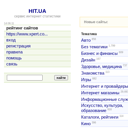
HIT.UA
сервис интернет статистики
Новые сайты:
14:06:11
рейтинг сайтов
https://www.xpert.co...
Тематика
856
вход
Авто
регистрация
1,799
Без тематики
правила
609
Бизнес и финансы
помощь
167
Дизайн
связь
737
Здоровье, медицина
113
Знакомства
682
Игры
Интернет и провайдер
29,69
Интернет магазины
Информационные слу
Искусство, культура,
916
образование
114
Каталоги, рейтинги
396
Кино