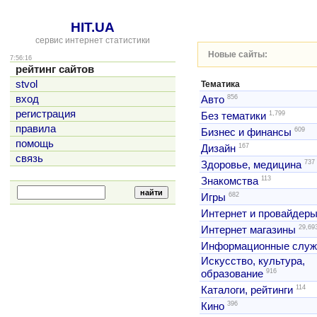
HIT.UA
сервис интернет статистики
Новые сайты:
7:56:16
рейтинг сайтов
stvol
Тематика
856
вход
Авто
регистрация
1,799
Без тематики
правила
609
Бизнес и финансы
помощь
167
Дизайн
связь
737
Здоровье, медицина
113
Знакомства
682
Игры
Интернет и провайдер
29,69
Интернет магазины
Информационные слу
Искусство, культура,
916
образование
114
Каталоги, рейтинги
396
Кино