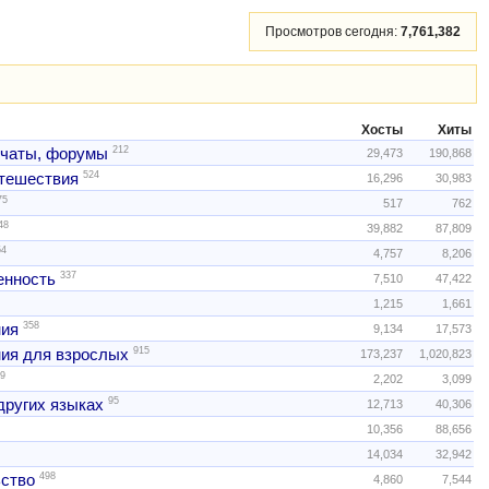
Просмотров сегодня:
7,761,382
Хосты
Хиты
212
 чаты, форумы
29,473
190,868
524
тешествия
16,296
30,983
75
517
762
48
39,882
87,809
54
4,757
8,206
337
нность
7,510
47,422
1,215
1,661
358
ния
9,134
17,573
915
ия для взрослых
173,237
1,020,823
9
2,202
3,099
95
других языках
12,713
40,306
10,356
88,656
14,034
32,942
498
ство
4,860
7,544