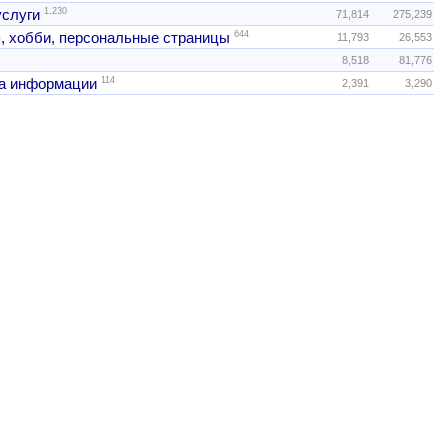
1,230
услуги
71,814
275,239
644
, хобби, персональные страницы
11,793
26,553
8,518
81,776
114
а информации
2,391
3,290