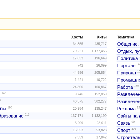
Хосты
Хиты
Тематика
Общение,
34,355
435,717
Отдых, пу
79,221
1,177,456
Политика
17,833
196,649
2
Порталы
742
26,099
1
Природа
44,886
205,854
Промышле
1,421
10,722
169
Работа
24,800
160,867
146
ы
Развлече
9,746
152,059
3
Развлечен
46,575
302,277
196
12
жбы
Реклама
20,984
135,247
916
образование
Сайты на 
137,171
1,132,199
90
Связь
5,209
28,011
424
Спорт
16,553
53,828
Строитель
7,359
17,842