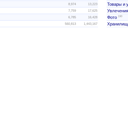
Товары и 
8,974
13,223
Увлечения
7,759
17,625
190
Фото
6,785
16,428
Хранилищ
560,813
1,443,167