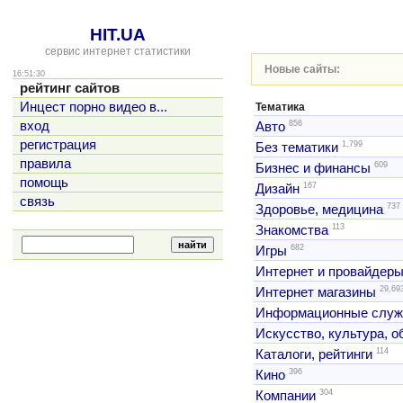
HIT.UA
сервис интернет статистики
Новые сайты:
16:51:30
рейтинг сайтов
Инцест порно видео в...
Тематика
856
вход
Авто
регистрация
1,799
Без тематики
правила
609
Бизнес и финансы
помощь
167
Дизайн
связь
737
Здоровье, медицина
113
Знакомства
682
Игры
Интернет и провайдер
29,69
Интернет магазины
Информационные слу
Искусство, культура, 
114
Каталоги, рейтинги
396
Кино
304
Компании