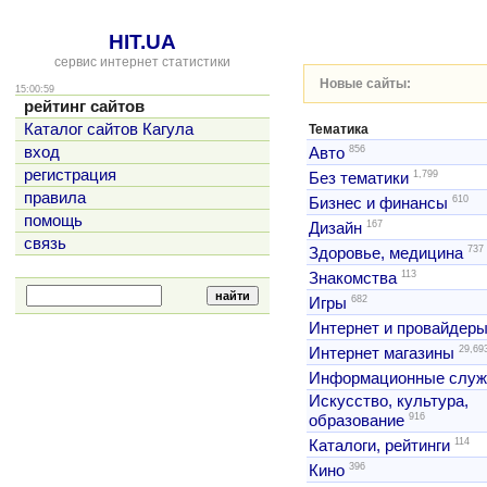
HIT.UA
сервис интернет статистики
Новые сайты:
15:00:59
рейтинг сайтов
Каталог сайтов Кагула
Тематика
856
вход
Авто
регистрация
1,799
Без тематики
правила
610
Бизнес и финансы
помощь
167
Дизайн
связь
737
Здоровье, медицина
113
Знакомства
682
Игры
Интернет и провайдер
29,69
Интернет магазины
Информационные слу
Искусство, культура,
916
образование
114
Каталоги, рейтинги
396
Кино