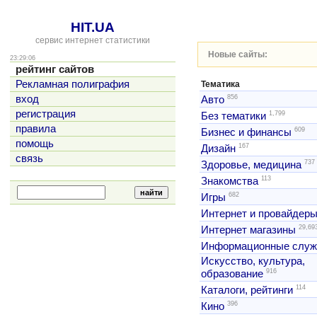
HIT.UA
сервис интернет статистики
Новые сайты:
23:29:06
рейтинг сайтов
Рекламная полиграфия
Тематика
856
вход
Авто
регистрация
1,799
Без тематики
правила
609
Бизнес и финансы
помощь
167
Дизайн
связь
737
Здоровье, медицина
113
Знакомства
682
Игры
Интернет и провайдер
29,69
Интернет магазины
Информационные слу
Искусство, культура,
916
образование
114
Каталоги, рейтинги
396
Кино