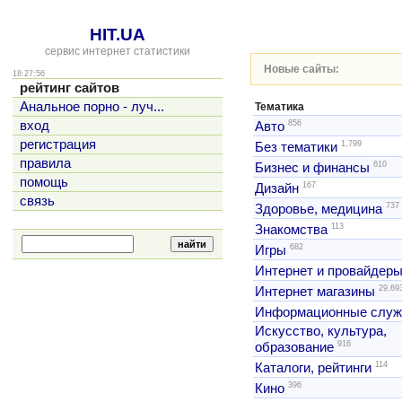
HIT.UA
сервис интернет статистики
Новые сайты:
18:27:56
рейтинг сайтов
Анальное порно - луч...
Тематика
856
вход
Авто
регистрация
1,799
Без тематики
правила
610
Бизнес и финансы
помощь
167
Дизайн
связь
737
Здоровье, медицина
113
Знакомства
682
Игры
Интернет и провайдер
29,69
Интернет магазины
Информационные слу
Искусство, культура,
916
образование
114
Каталоги, рейтинги
396
Кино