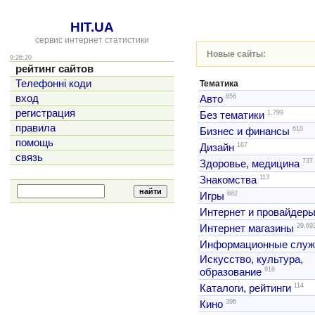
HIT.UA
сервис интернет статистики
Новые сайты:
9:26:20
рейтинг сайтов
Телефонні коди
Тематика
856
вход
Авто
регистрация
1,799
Без тематики
правила
610
Бизнес и финансы
помощь
167
Дизайн
связь
737
Здоровье, медицина
113
Знакомства
682
Игры
Интернет и провайдер
29,69
Интернет магазины
Информационные слу
Искусство, культура,
916
образование
114
Каталоги, рейтинги
396
Кино