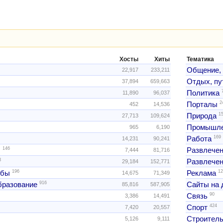
Хосты
Хиты
Тематика
Общение,
22,917
233,211
Отдых, пу
37,894
659,663
Политика
11,890
96,037
2
Порталы
452
14,536
1
Природа
27,713
109,624
Промышле
965
6,190
169
Работа
14,231
90,241
146
ы
Развлече
7,444
81,716
3
Развлечен
29,184
152,771
196
12
жбы
Реклама
14,675
71,349
916
образование
Сайты на 
85,816
587,905
90
Связь
3,386
14,491
424
Спорт
7,420
20,557
Строитель
5,126
9,111