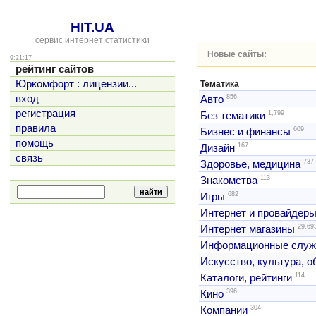
HIT.UA
сервис интернет статистики
Новые сайты:
9:21:17
рейтинг сайтов
Юркомфорт : лицензии...
Тематика
856
вход
Авто
регистрация
1,799
Без тематики
правила
609
Бизнес и финансы
помощь
167
Дизайн
связь
737
Здоровье, медицина
113
Знакомства
682
Игры
Интернет и провайдер
29,69
Интернет магазины
Информационные слу
Искусство, культура, 
114
Каталоги, рейтинги
396
Кино
304
Компании