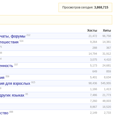
Просмотров сегодня:
3,868,715
Хосты
Хиты
212
 чаты, форумы
21,472
96,758
524
тешествия
9,264
14,381
75
288
367
48
14,794
31,912
54
3,075
4,410
337
нность
5,173
24,681
649
859
358
ния
5,401
8,634
915
ия для взрослых
98,436
545,955
9
1,166
1,413
95
других языках
7,486
21,773
7,260
48,003
8,867
16,520
498
ство
2,149
2,733