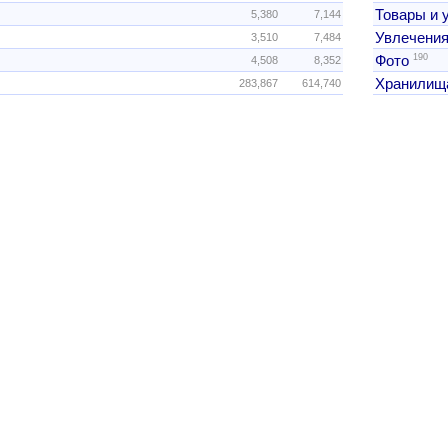
Товары и 
5,380
7,144
Увлечения
3,510
7,484
190
Фото
4,508
8,352
Хранилищ
283,867
614,740