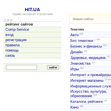
HIT.UA
сервис интернет статистики
Новые сайты:
13:28:35
рейтинг сайтов
Comp-Service
Тематика
856
вход
Авто
регистрация
1,799
Без тематики
правила
610
Бизнес и финансы
помощь
167
Дизайн
связь
737
Здоровье, медицина
113
Знакомства
682
Игры
Интернет и провайдер
29,69
Интернет магазины
Информационные слу
Искусство, культура,
916
образование
114
Каталоги, рейтинги
396
Кино