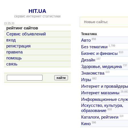
HIT.UA
сервис интернет статистики
Новые сайты:
15:35:33
рейтинг сайтов
Сервис объявлений
Тематика
856
вход
Авто
регистрация
1,799
Без тематики
правила
610
Бизнес и финансы
помощь
167
Дизайн
связь
737
Здоровье, медицина
113
Знакомства
682
Игры
Интернет и провайдер
29,69
Интернет магазины
Информационные слу
Искусство, культура,
916
образование
114
Каталоги, рейтинги
396
Кино