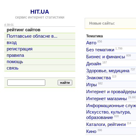
HIT.UA
сервис интернет статистики
Новые сайты:
4:39:01
рейтинг сайтов
Полтавське обласне в...
Тематика
856
вход
Авто
регистрация
1,799
Без тематики
правила
609
Бизнес и финансы
помощь
167
Дизайн
связь
737
Здоровье, медицина
113
Знакомства
682
Игры
Интернет и провайдер
29,69
Интернет магазины
Информационные слу
Искусство, культура,
916
образование
114
Каталоги, рейтинги
396
Кино