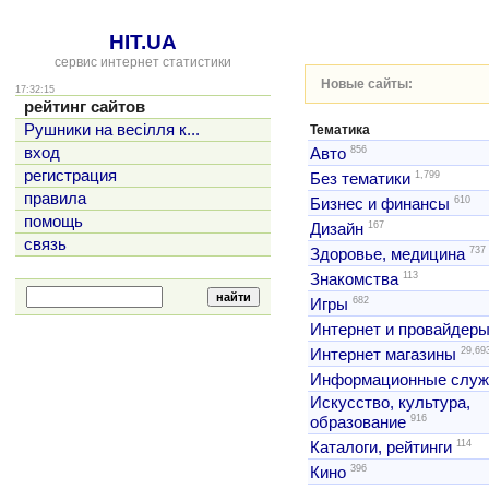
HIT.UA
сервис интернет статистики
Новые сайты:
17:32:15
рейтинг сайтов
Рушники на весілля к...
Тематика
856
вход
Авто
регистрация
1,799
Без тематики
правила
610
Бизнес и финансы
помощь
167
Дизайн
связь
737
Здоровье, медицина
113
Знакомства
682
Игры
Интернет и провайдер
29,69
Интернет магазины
Информационные слу
Искусство, культура,
916
образование
114
Каталоги, рейтинги
396
Кино