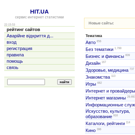
HIT.UA
сервис интернет статистики
Новые сайты:
22:15:53
рейтинг сайтов
Аварійне відкриття д...
Тематика
856
вход
Авто
регистрация
1,799
Без тематики
правила
609
Бизнес и финансы
помощь
167
Дизайн
связь
737
Здоровье, медицина
113
Знакомства
682
Игры
Интернет и провайдер
29,69
Интернет магазины
Информационные слу
Искусство, культура,
916
образование
114
Каталоги, рейтинги
396
Кино