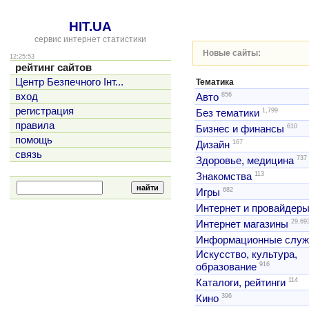
HIT.UA
сервис интернет статистики
Новые сайты:
12:25:53
рейтинг сайтов
Центр Безпечного Інт...
Тематика
856
вход
Авто
регистрация
1,799
Без тематики
правила
610
Бизнес и финансы
помощь
167
Дизайн
связь
737
Здоровье, медицина
113
Знакомства
682
Игры
Интернет и провайдер
29,69
Интернет магазины
Информационные слу
Искусство, культура,
916
образование
114
Каталоги, рейтинги
396
Кино