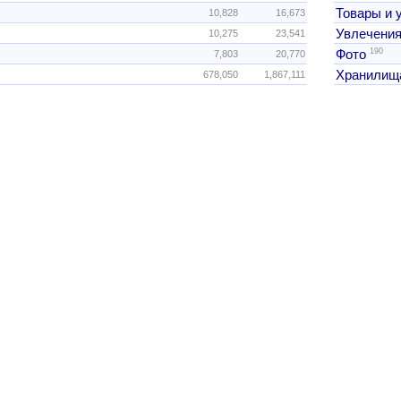
Товары и 
10,828
16,673
Увлечения
10,275
23,541
190
Фото
7,803
20,770
Хранилищ
678,050
1,867,111