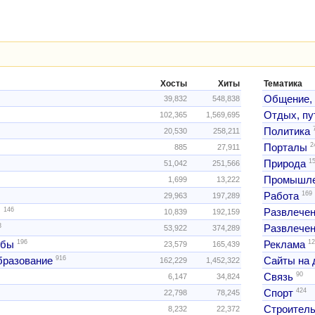
Хосты
Хиты
Тематика
Общение,
39,832
548,838
Отдых, пу
102,365
1,569,695
Политика
20,530
258,211
2
Порталы
885
27,911
1
Природа
51,042
251,566
Промышле
1,699
13,222
169
Работа
29,963
197,289
146
ы
Развлече
10,839
192,159
3
Развлечен
53,922
374,289
196
12
жбы
Реклама
23,579
165,439
916
образование
Сайты на 
162,229
1,452,322
90
Связь
6,147
34,824
424
Спорт
22,798
78,245
Строитель
8,232
22,372