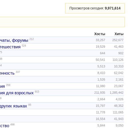
Просмотров сегодня:
9,971,614
Хосты
Хиты
212
 чаты, форумы
33,257
252,677
524
тешествия
19,529
41,463
75
644
902
48
50,541
110,126
54
5,513
10,310
337
нность
8,410
62,042
1,526
2,161
358
ния
11,080
23,067
915
ия для взрослых
211,935
1,285,442
9
2,664
4,026
95
других языках
15,797
48,352
11,778
111,065
16,554
41,943
498
ство
5,844
9,050