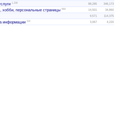
1,230
услуги
88,285
346,173
644
, хобби, персональные страницы
14,501
34,860
9,571
114,375
114
а информации
3,067
4,220