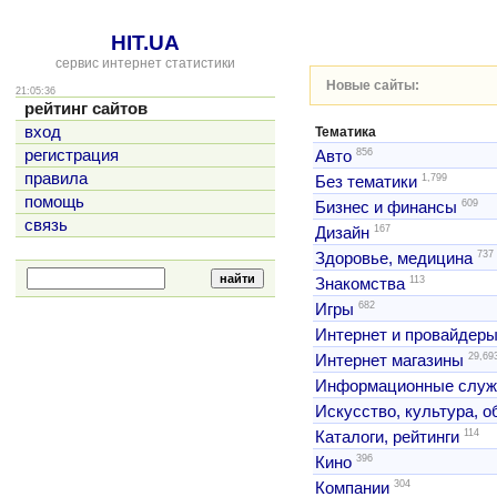
HIT.UA
сервис интернет статистики
Новые сайты:
21:05:36
рейтинг сайтов
вход
Тематика
856
регистрация
Авто
правила
1,799
Без тематики
помощь
609
Бизнес и финансы
связь
167
Дизайн
737
Здоровье, медицина
113
Знакомства
682
Игры
Интернет и провайдер
29,69
Интернет магазины
Информационные слу
Искусство, культура, 
114
Каталоги, рейтинги
396
Кино
304
Компании