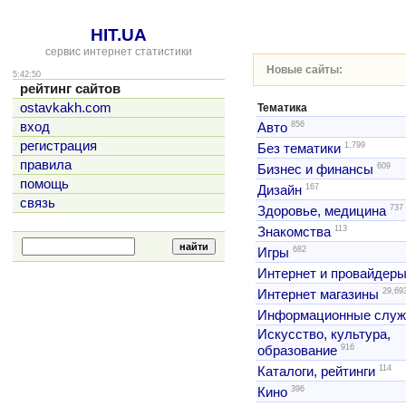
HIT.UA
сервис интернет статистики
Новые сайты:
5:42:50
рейтинг сайтов
ostavkakh.com
Тематика
856
вход
Авто
регистрация
1,799
Без тематики
правила
609
Бизнес и финансы
помощь
167
Дизайн
связь
737
Здоровье, медицина
113
Знакомства
682
Игры
Интернет и провайдер
29,69
Интернет магазины
Информационные слу
Искусство, культура,
916
образование
114
Каталоги, рейтинги
396
Кино