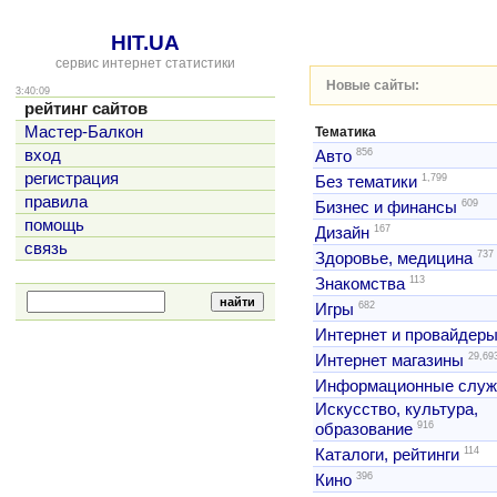
HIT.UA
сервис интернет статистики
Новые сайты:
3:40:09
рейтинг сайтов
Мастер-Балкон
Тематика
856
вход
Авто
регистрация
1,799
Без тематики
правила
609
Бизнес и финансы
помощь
167
Дизайн
связь
737
Здоровье, медицина
113
Знакомства
682
Игры
Интернет и провайдер
29,69
Интернет магазины
Информационные слу
Искусство, культура,
916
образование
114
Каталоги, рейтинги
396
Кино