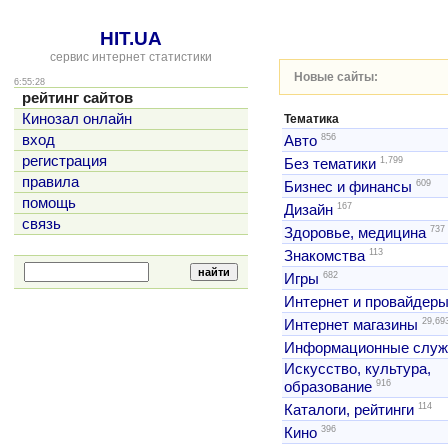
HIT.UA
сервис интернет статистики
Новые сайты:
6:55:28
рейтинг сайтов
Кинозал онлайн
Тематика
856
вход
Авто
регистрация
1,799
Без тематики
правила
609
Бизнес и финансы
помощь
167
Дизайн
связь
737
Здоровье, медицина
113
Знакомства
682
Игры
Интернет и провайдер
29,69
Интернет магазины
Информационные слу
Искусство, культура,
916
образование
114
Каталоги, рейтинги
396
Кино