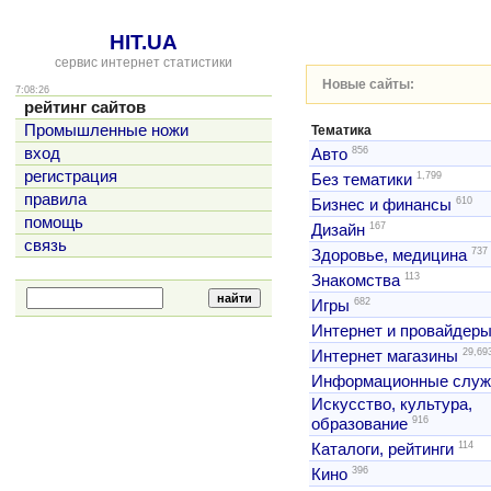
HIT.UA
сервис интернет статистики
Новые сайты:
7:08:26
рейтинг сайтов
Промышленные ножи
Тематика
856
вход
Авто
регистрация
1,799
Без тематики
правила
610
Бизнес и финансы
помощь
167
Дизайн
связь
737
Здоровье, медицина
113
Знакомства
682
Игры
Интернет и провайдер
29,69
Интернет магазины
Информационные слу
Искусство, культура,
916
образование
114
Каталоги, рейтинги
396
Кино